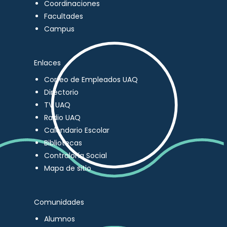
Coordinaciones
Facultades
Campus
Enlaces
Correo de Empleados UAQ
Directorio
TV UAQ
Radio UAQ
Calendario Escolar
Bibliotecas
Contraloría Social
Mapa de sitio
Comunidades
Alumnos