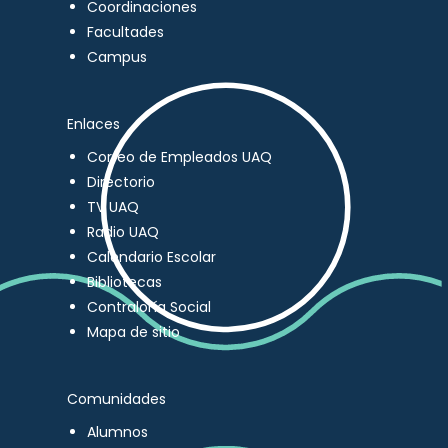
Coordinaciones
Facultades
Campus
Enlaces
Correo de Empleados UAQ
Directorio
TV UAQ
Radio UAQ
Calendario Escolar
Bibliotecas
Contraloría Social
Mapa de sitio
Comunidades
Alumnos