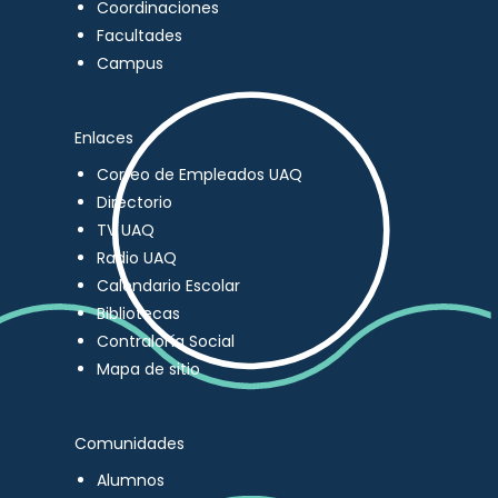
Coordinaciones
Facultades
Campus
Enlaces
Correo de Empleados UAQ
Directorio
TV UAQ
Radio UAQ
Calendario Escolar
Bibliotecas
Contraloría Social
Mapa de sitio
Comunidades
Alumnos