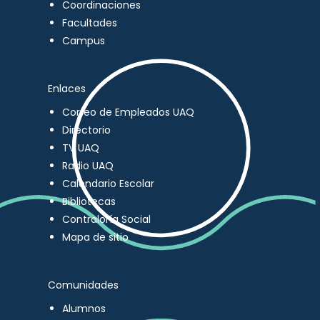
Coordinaciones
Facultades
Campus
Enlaces
Correo de Empleados UAQ
Directorio
TV UAQ
Radio UAQ
Calendario Escolar
Bibliotecas
Contraloría Social
Mapa de sitio
Comunidades
Alumnos