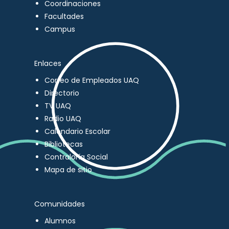
Coordinaciones
Facultades
Campus
Enlaces
Correo de Empleados UAQ
Directorio
TV UAQ
Radio UAQ
Calendario Escolar
Bibliotecas
Contraloría Social
Mapa de sitio
Comunidades
Alumnos