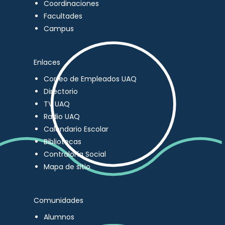
Coordinaciones
Facultades
Campus
Enlaces
Correo de Empleados UAQ
Directorio
TV UAQ
Radio UAQ
Calendario Escolar
Bibliotecas
Contraloría Social
Mapa de sitio
Comunidades
Alumnos