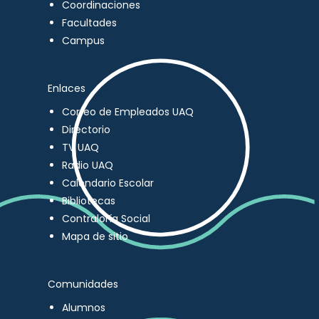
Coordinaciones
Facultades
Campus
Enlaces
Correo de Empleados UAQ
Directorio
TV UAQ
Radio UAQ
Calendario Escolar
Bibliotecas
Contraloría Social
Mapa de sitio
Comunidades
Alumnos