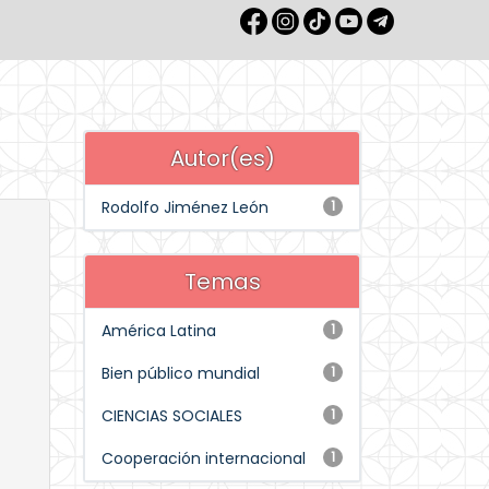
Autor(es)
Rodolfo Jiménez León
1
Temas
América Latina
1
Bien público mundial
1
CIENCIAS SOCIALES
1
Cooperación internacional
1