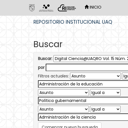
INICIO
Skip
REPOSITORIO INSTITUCIONAL UAQ
navigation
Buscar
Buscar:
por
Filtros actuales:
Comenzar nueva busqueda