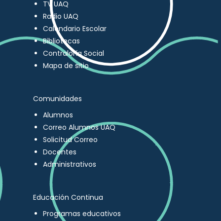
TV UAQ
Radio UAQ
Calendario Escolar
Bibliotecas
Contraloría Social
Mapa de sitio
Comunidades
Alumnos
Correo Alumnos UAQ
Solicitud Correo
Docentes
Administrativos
Educación Continua
Programas educativos