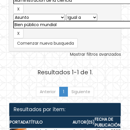
Comenzar nueva busqueda
Mostrar filtros avanzados
Resultados 1-1 de 1.
Anterior
1
Siguiente
Resultados por ítem:
FECHA DE
PORTADA
TÍTULO
AUTOR(ES)
PUBLICACIÓN