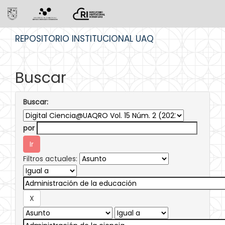
Skip
REPOSITORIO INSTITUCIONAL UAQ
navigation
Buscar
Buscar:
por
Filtros actuales: