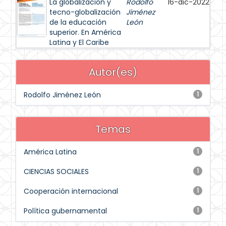
La globalización y
Rodolfo
16-dic-2022
tecno-globalización
Jiménez
de la educación
León
superior. En América
Latina y El Caribe
Autor(es)
Rodolfo Jiménez León
1
Temas
América Latina
1
CIENCIAS SOCIALES
1
Cooperación internacional
1
Política gubernamental
1