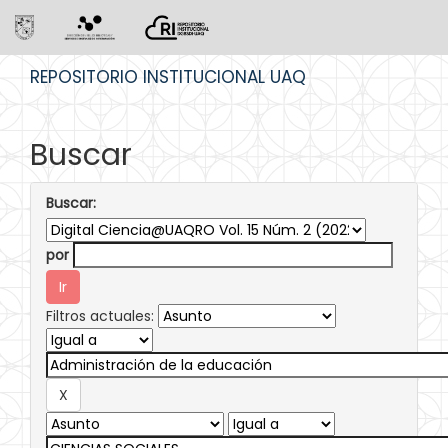
Skip
REPOSITORIO INSTITUCIONAL UAQ
navigation
Buscar
Buscar:
por
Filtros actuales: