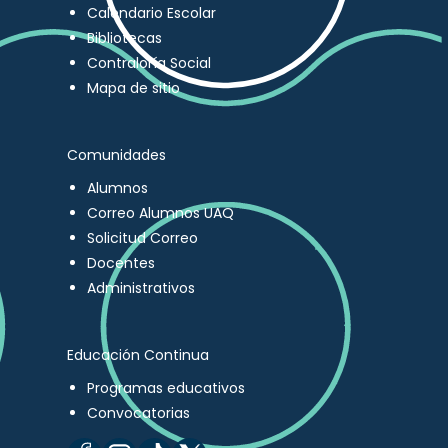
Calendario Escolar
Bibliotecas
Contraloría Social
Mapa de sitio
Comunidades
Alumnos
Correo Alumnos UAQ
Solicitud Correo
Docentes
Administrativos
Educación Continua
Programas educativos
Convocatorias