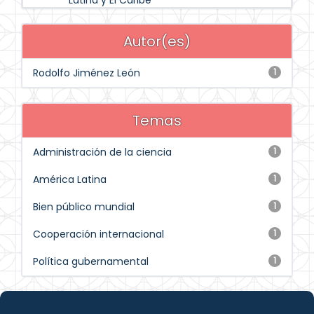
Latina y El Caribe
Autor(es)
Rodolfo Jiménez León
1
Temas
Administración de la ciencia
1
América Latina
1
Bien público mundial
1
Cooperación internacional
1
Política gubernamental
1