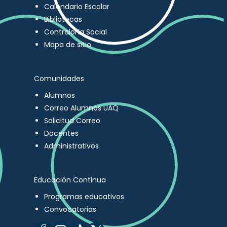
Calendario Escolar
Bibliotecas
Contraloría Social
Mapa de sitio
Comunidades
Alumnos
Correo Alumnos UAQ
Solicitud Correo
Docentes
Administrativos
Educación Continua
Programas educativos
Convocatorias