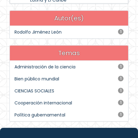
Latina y El Caribe
Autor(es)
Rodolfo Jiménez León
1
Temas
Administración de la ciencia
1
Bien público mundial
1
CIENCIAS SOCIALES
1
Cooperación internacional
1
Política gubernamental
1