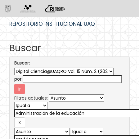
Skip
REPOSITORIO INSTITUCIONAL UAQ
navigation
Buscar
Buscar:
por
Filtros actuales: