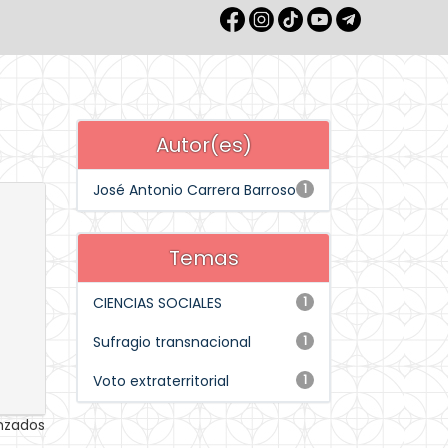
Autor(es)
José Antonio Carrera Barroso
1
Temas
CIENCIAS SOCIALES
1
Sufragio transnacional
1
Voto extraterritorial
1
anzados