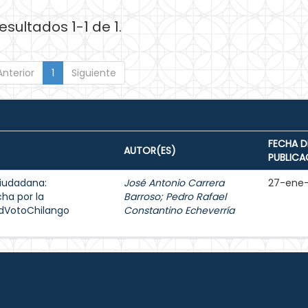
esultados 1-1 de 1.
Anterior
1
Siguiente
FECHA D
AUTOR(ES)
PUBLICA
ciudadana:
José Antonio Carrera
27-ene
cha por la
Barroso
;
Pedro Rafael
edVotoChilango
Constantino Echeverría