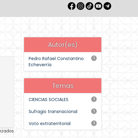
Autor(es)
Pedro Rafael Constantino
1
Echeverría
Temas
CIENCIAS SOCIALES
1
Sufragio transnacional
1
Voto extraterritorial
1
anzados