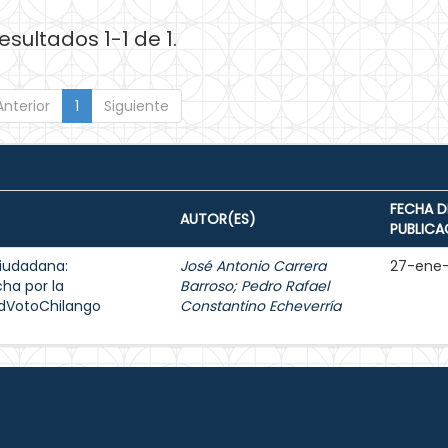
esultados 1-1 de 1.
Anterior
1
Siguiente
FECHA D
AUTOR(ES)
PUBLICA
ciudadana:
José Antonio Carrera
27-ene
cha por la
Barroso
;
Pedro Rafael
edVotoChilango
Constantino Echeverría