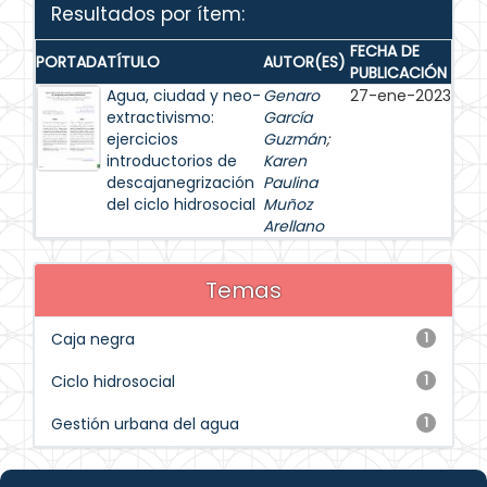
Resultados por ítem:
FECHA DE
PORTADA
TÍTULO
AUTOR(ES)
PUBLICACIÓN
Agua, ciudad y neo-
Genaro
27-ene-2023
extractivismo:
García
ejercicios
Guzmán
;
introductorios de
Karen
descajanegrización
Paulina
del ciclo hidrosocial
Muñoz
Arellano
Temas
Caja negra
1
Ciclo hidrosocial
1
Gestión urbana del agua
1