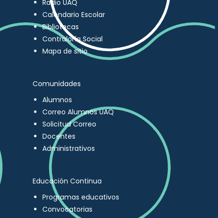
Radio UAQ
Calendario Escolar
Bibliotecas
Contraloría Social
Mapa de sitio
Comunidades
Alumnos
Correo Alumnos UAQ
Solicitud Correo
Docentes
Administrativos
Educación Continua
Programas educativos
Convocatorias