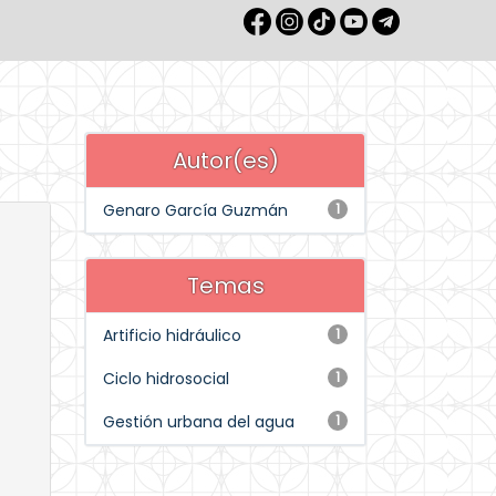
Autor(es)
Genaro García Guzmán
1
Temas
Artificio hidráulico
1
Ciclo hidrosocial
1
Gestión urbana del agua
1