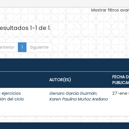
Mostrar filtros av
esultados 1-1 de 1.
Anterior
1
Siguiente
FECHA D
AUTOR(ES)
PUBLICA
 ejercicios
Genaro García Guzmán
;
27-ene
ón del ciclo
Karen Paulina Muñoz Arellano