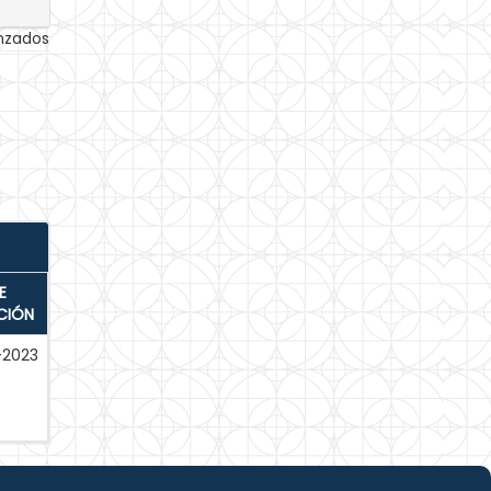
anzados
E
CIÓN
-2023