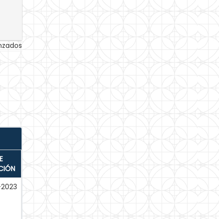
anzados
E
CIÓN
-2023