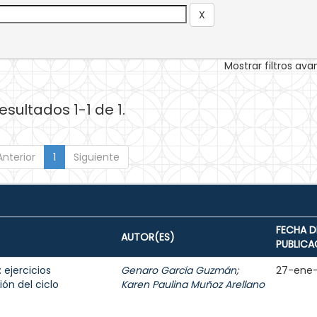
Mostrar filtros av
esultados 1-1 de 1.
Anterior
1
Siguiente
FECHA D
AUTOR(ES)
PUBLICA
 ejercicios
Genaro García Guzmán
;
27-ene
ón del ciclo
Karen Paulina Muñoz Arellano