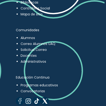
Bibliotecas
Contraloría Social
Mapa de sitio
Comunidades
Alumnos
Correo Alumnos UAQ
Solicitud Correo
Docentes
Administrativos
Educación Continua
Programas educativos
Convocatorias