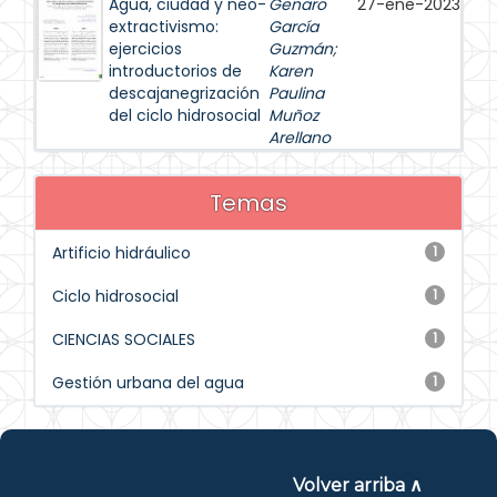
Agua, ciudad y neo-
Genaro
27-ene-2023
extractivismo:
García
ejercicios
Guzmán
;
introductorios de
Karen
descajanegrización
Paulina
del ciclo hidrosocial
Muñoz
Arellano
Temas
Artificio hidráulico
1
Ciclo hidrosocial
1
CIENCIAS SOCIALES
1
Gestión urbana del agua
1
Volver arriba ∧