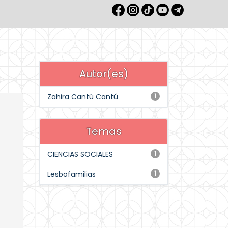
Autor(es)
Zahira Cantú Cantú
1
Temas
CIENCIAS SOCIALES
1
Lesbofamilias
1