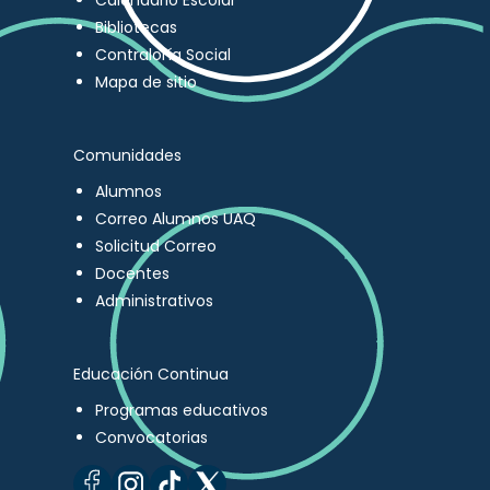
Calendario Escolar
Bibliotecas
Contraloría Social
Mapa de sitio
Comunidades
Alumnos
Correo Alumnos UAQ
Solicitud Correo
Docentes
Administrativos
Educación Continua
Programas educativos
Convocatorias