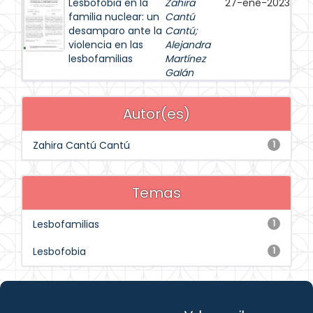
Lesbofobia en la
Zahira
27-ene-2023
familia nuclear: un
Cantú
desamparo ante la
Cantú
;
violencia en las
Alejandra
lesbofamilias
Martínez
Galán
Autor(es)
Zahira Cantú Cantú
1
Temas
Lesbofamilias
1
Lesbofobia
1