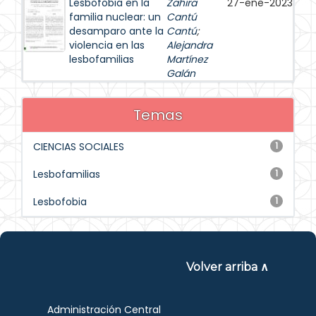
Lesbofobia en la
Zahira
27-ene-2023
familia nuclear: un
Cantú
desamparo ante la
Cantú
;
violencia en las
Alejandra
lesbofamilias
Martínez
Galán
Temas
CIENCIAS SOCIALES
1
Lesbofamilias
1
Lesbofobia
1
Volver arriba ∧
Administración Central