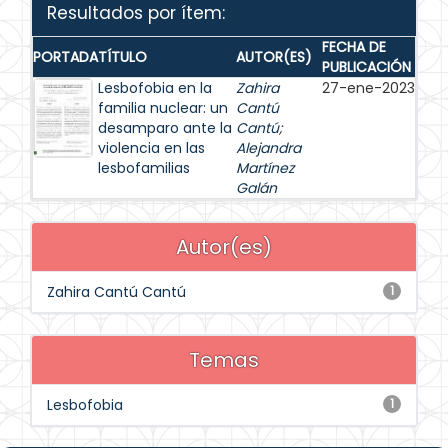
Resultados por ítem:
FECHA DE
PORTADA
TÍTULO
AUTOR(ES)
PUBLICACIÓN
Lesbofobia en la
Zahira
27-ene-2023
familia nuclear: un
Cantú
desamparo ante la
Cantú
;
violencia en las
Alejandra
lesbofamilias
Martínez
Galán
Autor(es)
Zahira Cantú Cantú
1
Temas
Lesbofobia
1