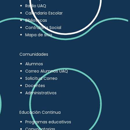
Radio UAQ
Calendario Escolar
Bibliotecas
Contraloría Social
Mapa de sitio
Comunidades
Alumnos
Correo Alumnos UAQ
Solicitud Correo
Docentes
Administrativos
Educación Continua
Programas educativos
Convocatorias