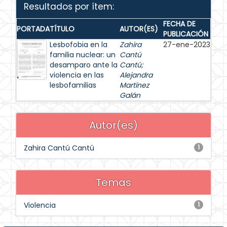
Resultados por ítem:
FECHA DE
PORTADA
TÍTULO
AUTOR(ES)
PUBLICACIÓN
Lesbofobia en la
Zahira
27-ene-2023
familia nuclear: un
Cantú
desamparo ante la
Cantú
;
violencia en las
Alejandra
lesbofamilias
Martínez
Galán
Autor(es)
Zahira Cantú Cantú
1
Temas
Violencia
1