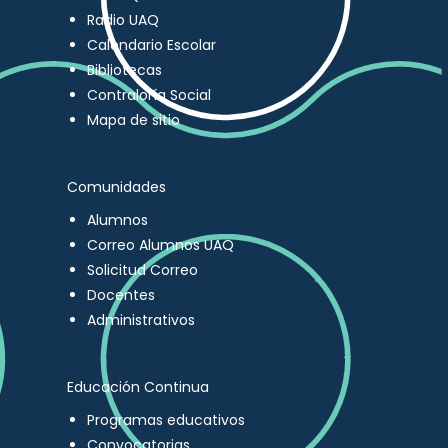
Radio UAQ
Calendario Escolar
Bibliotecas
Contraloría Social
Mapa de sitio
Comunidades
Alumnos
Correo Alumnos UAQ
Solicitud Correo
Docentes
Administrativos
Educación Continua
Programas educativos
Convocatorias