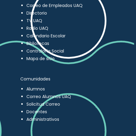
Correo de Empleados UAQ
Directorio
TV UAQ
Radio UAQ
Calendario Escolar
Bibliotecas
Contraloría Social
Mapa de sitio
Comunidades
Alumnos
Correo Alumnos UAQ
Solicitud Correo
Docentes
Administrativos