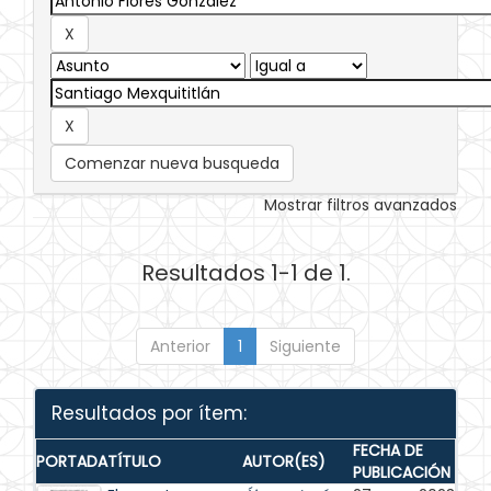
Comenzar nueva busqueda
Mostrar filtros avanzados
Resultados 1-1 de 1.
Anterior
1
Siguiente
Resultados por ítem:
FECHA DE
PORTADA
TÍTULO
AUTOR(ES)
PUBLICACIÓN