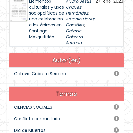
Elementos
Álvaro Jesús
27-ene-2023
culturales y usos
Chávez
sociopolíticos de
Hernández
;
una celebración
Antonio Flores
a las Ánimas en
González
;
Santiago
Octavio
Mexquititlán
Cabrera
Serrano
Autor(es)
Octavio Cabrera Serrano
1
Temas
CIENCIAS SOCIALES
1
Conflicto comunitario
1
Día de Muertos
1