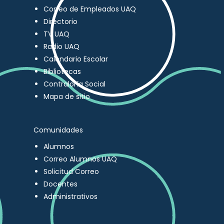
Correo de Empleados UAQ
Directorio
TV UAQ
Radio UAQ
Calendario Escolar
Bibliotecas
Contraloría Social
Mapa de sitio
Comunidades
Alumnos
Correo Alumnos UAQ
Solicitud Correo
Docentes
Administrativos