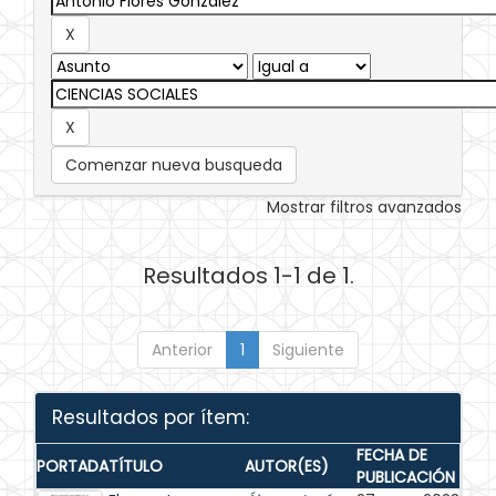
Comenzar nueva busqueda
Mostrar filtros avanzados
Resultados 1-1 de 1.
Anterior
1
Siguiente
Resultados por ítem:
FECHA DE
PORTADA
TÍTULO
AUTOR(ES)
PUBLICACIÓN