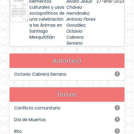
Elementos
Álvaro Jesús
27-ene-2023
culturales y usos
Chávez
sociopolíticos de
Hernández
;
una celebración
Antonio Flores
a las Ánimas en
González
;
Santiago
Octavio
Mexquititlán
Cabrera
Serrano
Autor(es)
Octavio Cabrera Serrano
1
Temas
Conflicto comunitario
1
Día de Muertos
1
Rito
1