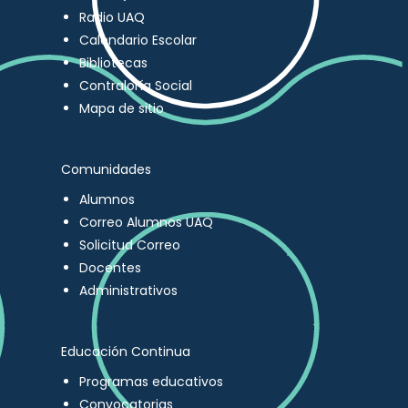
Radio UAQ
Calendario Escolar
Bibliotecas
Contraloría Social
Mapa de sitio
Comunidades
Alumnos
Correo Alumnos UAQ
Solicitud Correo
Docentes
Administrativos
Educación Continua
Programas educativos
Convocatorias