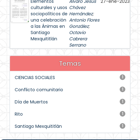
Elementos
Álvaro Jesús
27-ene-2023
culturales y usos
Chávez
sociopolíticos de
Hernández
;
una celebración
Antonio Flores
a las Ánimas en
González
;
Santiago
Octavio
Mexquititlán
Cabrera
Serrano
Temas
CIENCIAS SOCIALES
1
Conflicto comunitario
1
Día de Muertos
1
Rito
1
Santiago Mexquititlán
1