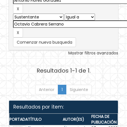
Comenzar nueva busqueda
Mostrar filtros avanzados
Resultados 1-1 de 1.
Anterior
1
Siguiente
Resultados por ítem:
FECHA DE
PORTADA
TÍTULO
AUTOR(ES)
PUBLICACIÓN