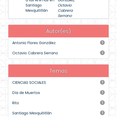
a las Ánimas en
González
;
Santiago
Octavio
Mexquititlán
Cabrera
Serrano
Autor(es)
Antonio Flores González
1
Octavio Cabrera Serrano
1
Temas
CIENCIAS SOCIALES
1
Día de Muertos
1
Rito
1
Santiago Mexquititlán
1