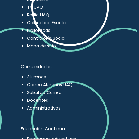
TV UAQ
Radio UAQ
Calendario Escolar
Bibliotecas
Contraloría Social
Mapa de sitio
Comunidades
Alumnos
Correo Alumnos UAQ
Solicitud Correo
Docentes
Administrativos
Educación Continua