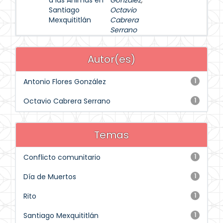
a las Ánimas en
González
;
Santiago
Octavio
Mexquititlán
Cabrera
Serrano
Autor(es)
Antonio Flores González
1
Octavio Cabrera Serrano
1
Temas
Conflicto comunitario
1
Día de Muertos
1
Rito
1
Santiago Mexquititlán
1