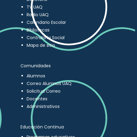
TV UAQ
Radio UAQ
Calendario Escolar
Bibliotecas
Contraloría Social
Mapa de sitio
Comunidades
Alumnos
Correo Alumnos UAQ
Solicitud Correo
Docentes
Administrativos
Educación Continua