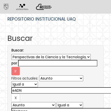
Skip
REPOSITORIO INSTITUCIONAL UAQ
navigation
Buscar
Buscar:
por
Filtros actuales: