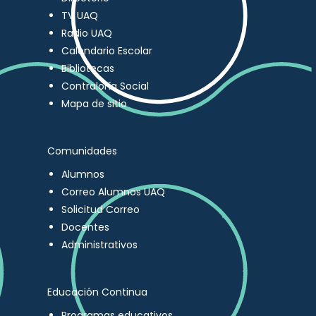
TV UAQ
Radio UAQ
Calendario Escolar
Bibliotecas
Contraloría Social
Mapa de sitio
Comunidades
Alumnos
Correo Alumnos UAQ
Solicitud Correo
Docentes
Administrativos
Educación Continua
Programas educativos