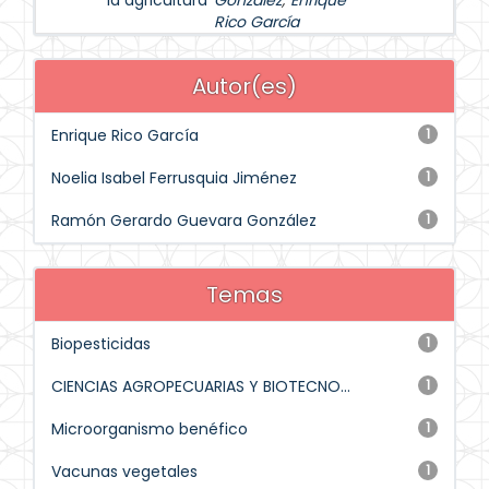
la agricultura
González
;
Enrique
Rico García
Autor(es)
Enrique Rico García
1
Noelia Isabel Ferrusquia Jiménez
1
Ramón Gerardo Guevara González
1
Temas
Biopesticidas
1
CIENCIAS AGROPECUARIAS Y BIOTECNO...
1
Microorganismo benéfico
1
Vacunas vegetales
1