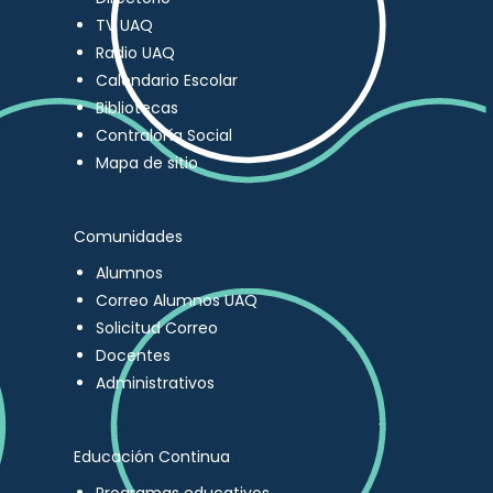
TV UAQ
Radio UAQ
Calendario Escolar
Bibliotecas
Contraloría Social
Mapa de sitio
Comunidades
Alumnos
Correo Alumnos UAQ
Solicitud Correo
Docentes
Administrativos
Educación Continua