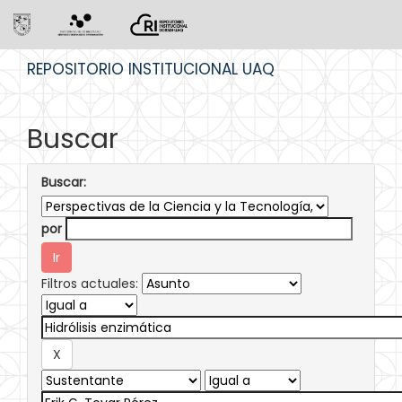
Skip
REPOSITORIO INSTITUCIONAL UAQ
navigation
Buscar
Buscar:
por
Filtros actuales: