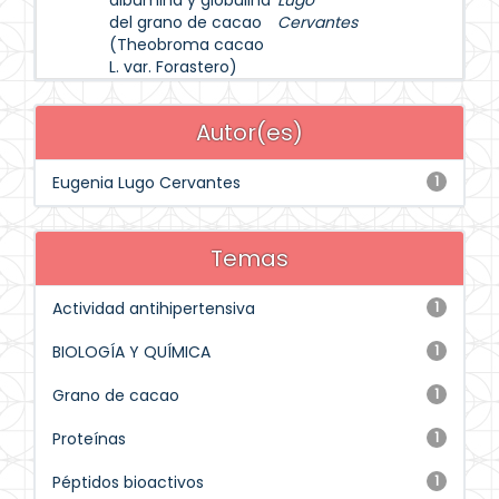
albúmina y globulina
Lugo
del grano de cacao
Cervantes
(Theobroma cacao
L. var. Forastero)
Autor(es)
Eugenia Lugo Cervantes
1
Temas
Actividad antihipertensiva
1
BIOLOGÍA Y QUÍMICA
1
Grano de cacao
1
Proteínas
1
Péptidos bioactivos
1