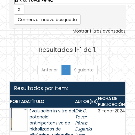
Comenzar nueva busqueda
Mostrar filtros avanzados
Resultados 1-1 de 1.
Anterior
1
Siguiente
Resultados por ítem:
FECHA DE
PORTADA
TÍTULO
AUTOR(ES)
PUBLICACIÓN
Evaluación in vitro del
Erik G.
31-ene-2024
potencial
Tovar
antihipertensivo de
Pérez
;
hidrolizados de
Eugenia