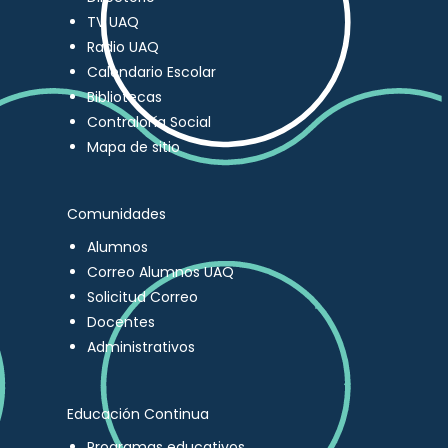
TV UAQ
Radio UAQ
Calendario Escolar
Bibliotecas
Contraloría Social
Mapa de sitio
Comunidades
Alumnos
Correo Alumnos UAQ
Solicitud Correo
Docentes
Administrativos
Educación Continua
Programas educativos