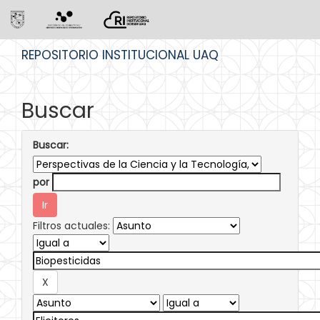
Skip
REPOSITORIO INSTITUCIONAL UAQ
navigation
Buscar
Buscar:
por
Filtros actuales: