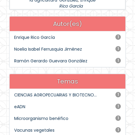
la agricultura
González
;
Enrique
Rico García
Autor(es)
Enrique Rico García
1
Noelia Isabel Ferrusquia Jiménez
1
Ramón Gerardo Guevara González
1
Temas
CIENCIAS AGROPECUARIAS Y BIOTECNO...
1
eADN
1
Microorganismo benéfico
1
Vacunas vegetales
1