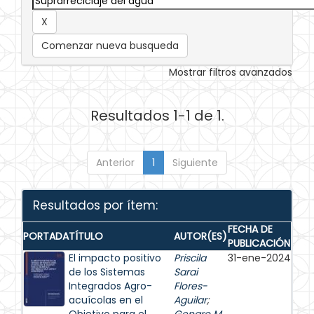
Comenzar nueva busqueda
Mostrar filtros avanzados
Resultados 1-1 de 1.
Anterior
1
Siguiente
Resultados por ítem:
FECHA DE
PORTADA
TÍTULO
AUTOR(ES)
PUBLICACIÓN
El impacto positivo
Priscila
31-ene-2024
de los Sistemas
Sarai
Integrados Agro-
Flores-
acuícolas en el
Aguilar
;