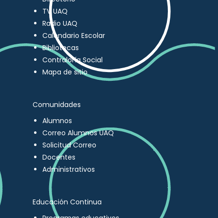
TV UAQ
Radio UAQ
Calendario Escolar
Bibliotecas
Contraloría Social
Mapa de sitio
Comunidades
Alumnos
Correo Alumnos UAQ
Solicitud Correo
Docentes
Administrativos
Educación Continua