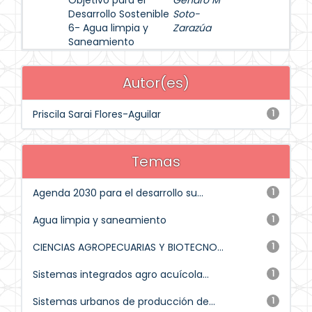
Objetivo para el
Genaro M
Desarrollo Sostenible
Soto-
6- Agua limpia y
Zarazúa
Saneamiento
Autor(es)
Priscila Sarai Flores-Aguilar
1
Temas
Agenda 2030 para el desarrollo su...
1
Agua limpia y saneamiento
1
CIENCIAS AGROPECUARIAS Y BIOTECNO...
1
Sistemas integrados agro acuícola...
1
Sistemas urbanos de producción de...
1