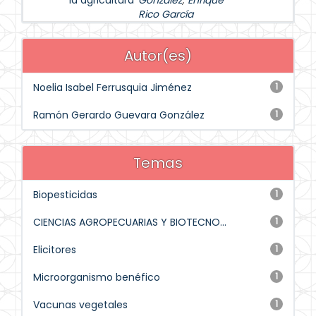
la agricultura
González
;
Enrique
Rico García
Autor(es)
Noelia Isabel Ferrusquia Jiménez
1
Ramón Gerardo Guevara González
1
Temas
Biopesticidas
1
CIENCIAS AGROPECUARIAS Y BIOTECNO...
1
Elicitores
1
Microorganismo benéfico
1
Vacunas vegetales
1