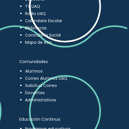
TV UAQ
Radio UAQ
Calendario Escolar
Bibliotecas
Contraloría Social
Mapa de sitio
Comunidades
Alumnos
Correo Alumnos UAQ
Solicitud Correo
Docentes
Administrativos
Educación Continua
Programas educativos