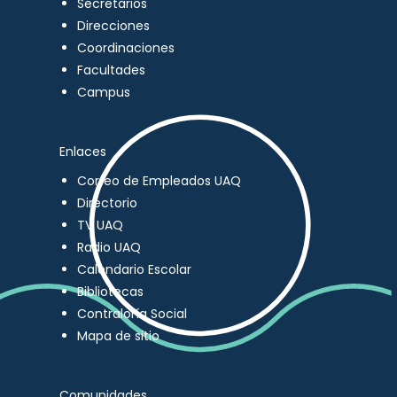
Secretarios
Direcciones
Coordinaciones
Facultades
Campus
Enlaces
Correo de Empleados UAQ
Directorio
TV UAQ
Radio UAQ
Calendario Escolar
Bibliotecas
Contraloría Social
Mapa de sitio
Comunidades