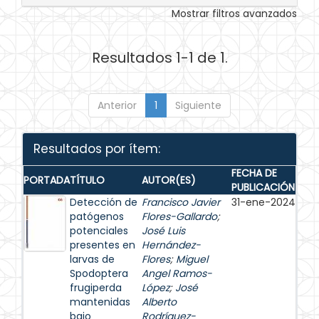
Mostrar filtros avanzados
Resultados 1-1 de 1.
Anterior
1
Siguiente
Resultados por ítem:
FECHA DE
PORTADA
TÍTULO
AUTOR(ES)
PUBLICACIÓN
Detección de
Francisco Javier
31-ene-2024
patógenos
Flores-Gallardo
;
potenciales
José Luis
presentes en
Hernández-
larvas de
Flores
;
Miguel
Spodoptera
Angel Ramos-
frugiperda
López
;
José
mantenidas
Alberto
bajo
Rodríguez-