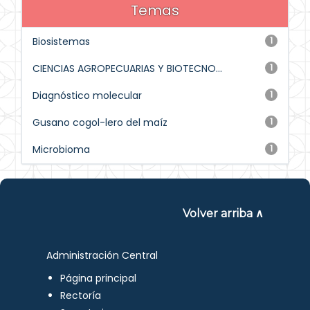
Temas
Biosistemas
1
CIENCIAS AGROPECUARIAS Y BIOTECNO...
1
Diagnóstico molecular
1
Gusano cogol-lero del maíz
1
Microbioma
1
Volver arriba ∧
Administración Central
Página principal
Rectoría