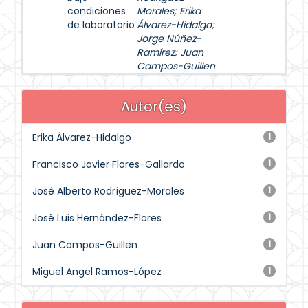
condiciones
Morales
;
Erika
de laboratorio
Álvarez-Hidalgo
;
Jorge Núñez-
Ramírez
;
Juan
Campos-Guillen
Autor(es)
Erika Álvarez-Hidalgo
1
Francisco Javier Flores-Gallardo
1
José Alberto Rodríguez-Morales
1
José Luis Hernández-Flores
1
Juan Campos-Guillen
1
Miguel Angel Ramos-López
1