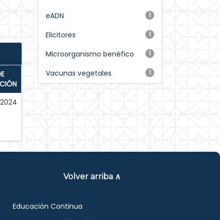
eADN
1
Elicitores
1
Microorganismo benéfico
1
Vacunas vegetales
1
DE
ACIÓN
-2024
Volver arriba ∧
Educación Continua