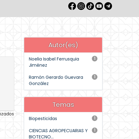
Autor(es)
Noelia Isabel Ferrusquia
1
Jiménez
Ramón Gerardo Guevara
1
González
Temas
anzados
Biopesticidas
1
CIENCIAS AGROPECUARIAS Y
1
BIOTECNO...