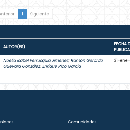
Anterior
1
Siguiente
FECHA 
AUTOR(ES)
PUBLIC
Noelia Isabel Ferrusquia Jiménez
;
Ramón Gerardo
31-ene
Guevara González
;
Enrique Rico García
Enlaces
Comunidades