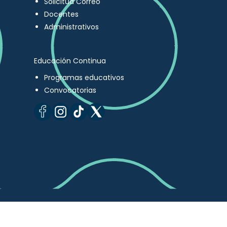
Solicitud Correo
Docentes
Administrativos
Educación Continua
Programas educativos
Convocatorias