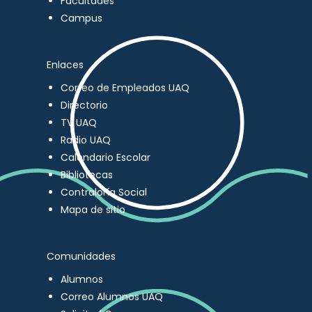
Facultades
Campus
Enlaces
Correo de Empleados UAQ
Directorio
TV UAQ
Radio UAQ
Calendario Escolar
Bibliotecas
Contraloría Social
Mapa de sitio
Comunidades
Alumnos
Correo Alumnos UAQ