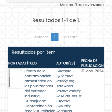
Mostrar filtros avanzados
Resultados 1-1 de 1.
Anterior
1
Siguiente
Resultados por ítem:
FECHA DE
PORTADA
TÍTULO
AUTOR(ES)
PUBLICACIÓN
Efecto de la
Elizabeth
31-ene-2024
contaminación
Quintana
atmosférica en
Rodríguez
;
los polinizadores
Ana Rosa
del corredor
Rocha Vallejo
;
industrial
José de Jes´ús
Guanajuato:
Esparza
Contaminación
Claudio
;
área y su relación
Jonattan