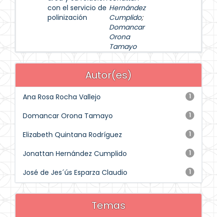
con el servicio de
Hernández
polinización
Cumplido
;
Domancar
Orona
Tamayo
Autor(es)
Ana Rosa Rocha Vallejo
1
Domancar Orona Tamayo
1
Elizabeth Quintana Rodríguez
1
Jonattan Hernández Cumplido
1
José de Jes´ús Esparza Claudio
1
Temas