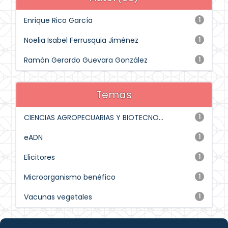
Enrique Rico García
1
Noelia Isabel Ferrusquia Jiménez
1
Ramón Gerardo Guevara González
1
Temas
CIENCIAS AGROPECUARIAS Y BIOTECNO...
1
eADN
1
Elicitores
1
Microorganismo benéfico
1
Vacunas vegetales
1