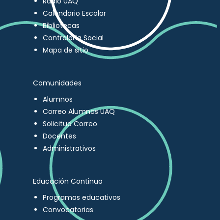
Radio UAQ
Calendario Escolar
Bibliotecas
Contraloría Social
Mapa de sitio
Comunidades
Alumnos
Correo Alumnos UAQ
Solicitud Correo
Docentes
Administrativos
Educación Continua
Programas educativos
Convocatorias