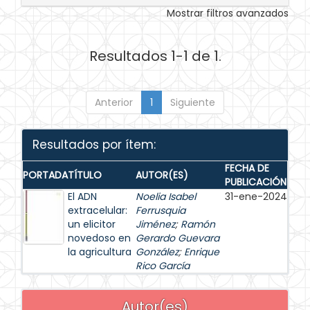
Mostrar filtros avanzados
Resultados 1-1 de 1.
Anterior
1
Siguiente
Resultados por ítem:
FECHA DE
PORTADA
TÍTULO
AUTOR(ES)
PUBLICACIÓN
El ADN
Noelia Isabel
31-ene-2024
extracelular:
Ferrusquia
un elicitor
Jiménez
;
Ramón
novedoso en
Gerardo Guevara
la agricultura
González
;
Enrique
Rico García
Autor(es)