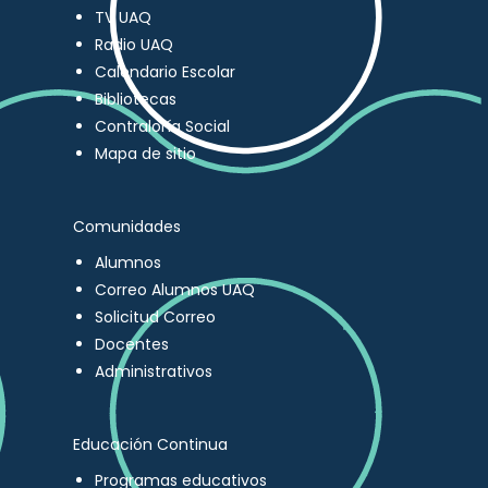
TV UAQ
Radio UAQ
Calendario Escolar
Bibliotecas
Contraloría Social
Mapa de sitio
Comunidades
Alumnos
Correo Alumnos UAQ
Solicitud Correo
Docentes
Administrativos
Educación Continua
Programas educativos