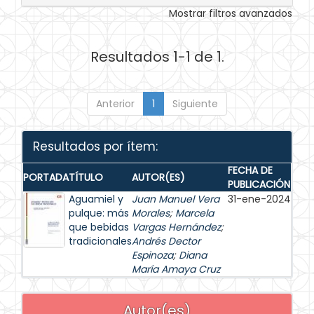
Mostrar filtros avanzados
Resultados 1-1 de 1.
Anterior
1
Siguiente
Resultados por ítem:
FECHA DE
PORTADA
TÍTULO
AUTOR(ES)
PUBLICACIÓN
Aguamiel y
Juan Manuel Vera
31-ene-2024
pulque: más
Morales
;
Marcela
que bebidas
Vargas Hernández
;
tradicionales
Andrés Dector
Espinoza
;
Diana
María Amaya Cruz
Autor(es)