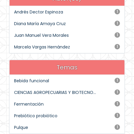
Andrés Dector Espinoza
1
Diana María Amaya Cruz
1
Juan Manuel Vera Morales
1
Marcela Vargas Hernández
1
Temas
Bebida funcional
1
CIENCIAS AGROPECUARIAS Y BIOTECNO...
1
Fermentación
1
Prebiótico probiótico
1
Pulque
1