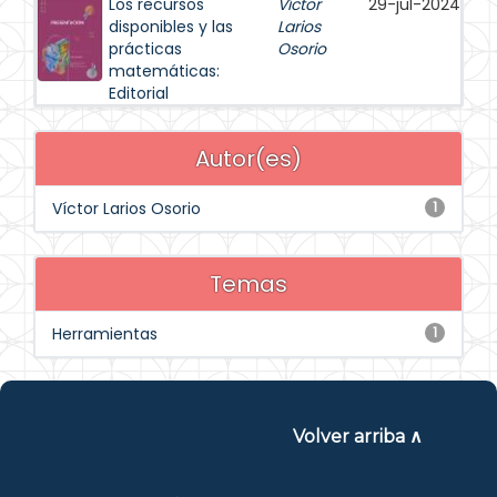
Los recursos
Víctor
29-jul-2024
disponibles y las
Larios
prácticas
Osorio
matemáticas:
Editorial
Autor(es)
Víctor Larios Osorio
1
Temas
Herramientas
1
Volver arriba ∧