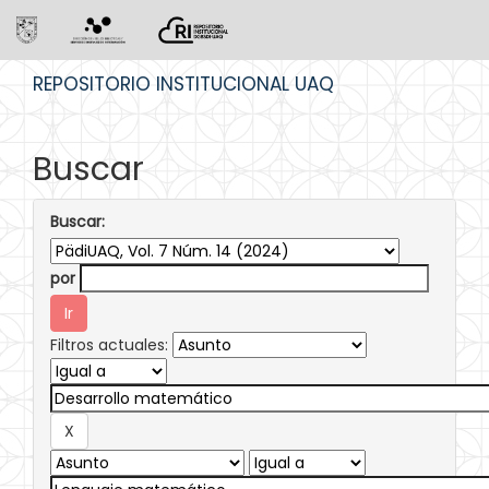
Skip
REPOSITORIO INSTITUCIONAL UAQ
navigation
Buscar
Buscar:
por
Filtros actuales: