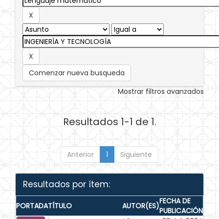
Comenzar nueva busqueda
Mostrar filtros avanzados
Resultados 1-1 de 1.
Anterior
1
Siguiente
Resultados por ítem:
FECHA DE
PORTADA
TÍTULO
AUTOR(ES)
PUBLICACIÓN