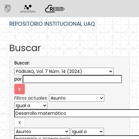
Skip
REPOSITORIO INSTITUCIONAL UAQ
navigation
Buscar
Buscar:
por
Filtros actuales: