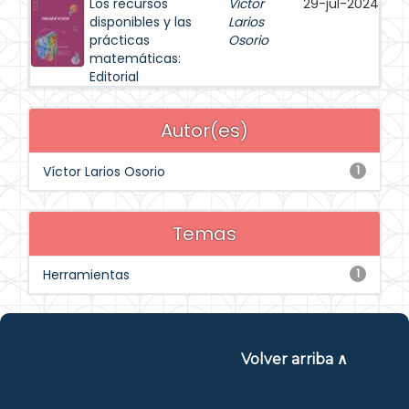
Los recursos
Víctor
29-jul-2024
disponibles y las
Larios
prácticas
Osorio
matemáticas:
Editorial
Autor(es)
Víctor Larios Osorio
1
Temas
Herramientas
1
Volver arriba ∧