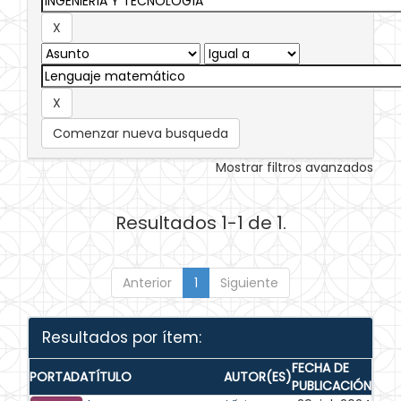
Comenzar nueva busqueda
Mostrar filtros avanzados
Resultados 1-1 de 1.
Anterior
1
Siguiente
Resultados por ítem:
FECHA DE
PORTADA
TÍTULO
AUTOR(ES)
PUBLICACIÓN