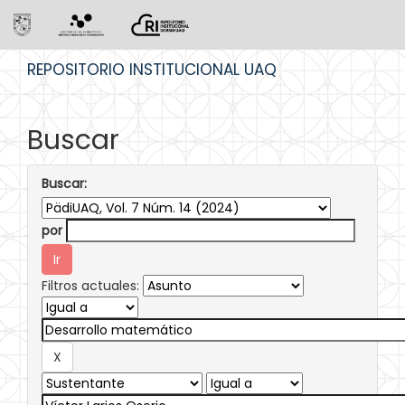
Skip
REPOSITORIO INSTITUCIONAL UAQ
navigation
Buscar
Buscar:
por
Filtros actuales: