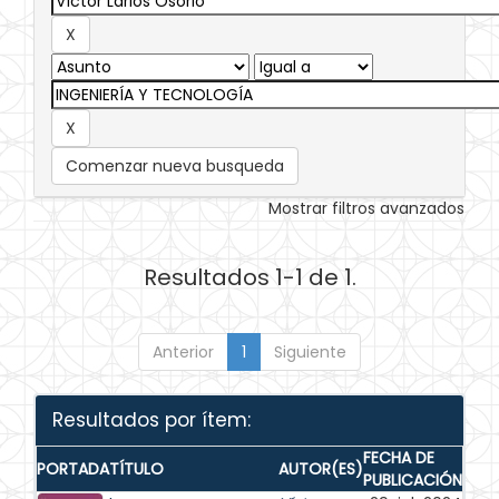
Comenzar nueva busqueda
Mostrar filtros avanzados
Resultados 1-1 de 1.
Anterior
1
Siguiente
Resultados por ítem:
FECHA DE
PORTADA
TÍTULO
AUTOR(ES)
PUBLICACIÓN