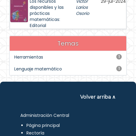
Los recursos
Víctor
29-jul-2024
disponibles y las
Larios
prácticas
Osorio
matemáticas:
Editorial
Temas
Herramientas
1
Lenguaje matemático
1
Volver arriba ∧
Administración Central
Página principal
Rectoría