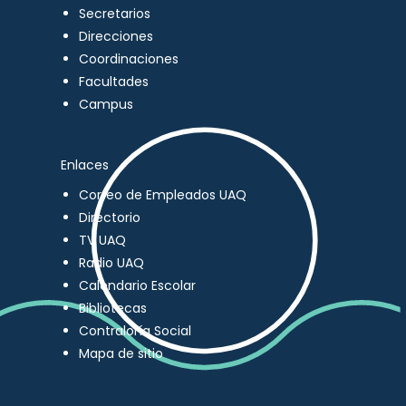
Secretarios
Direcciones
Coordinaciones
Facultades
Campus
Enlaces
Correo de Empleados UAQ
Directorio
TV UAQ
Radio UAQ
Calendario Escolar
Bibliotecas
Contraloría Social
Mapa de sitio