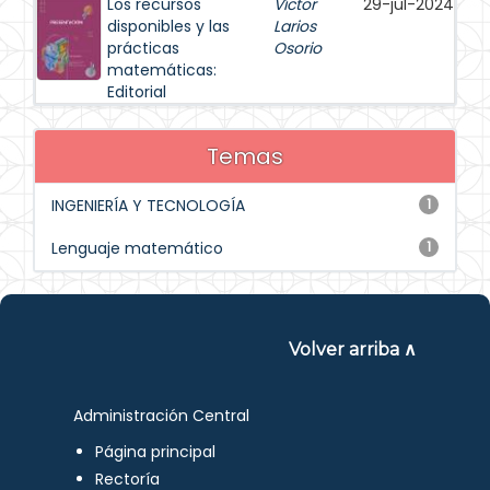
Los recursos
Víctor
29-jul-2024
disponibles y las
Larios
prácticas
Osorio
matemáticas:
Editorial
Temas
INGENIERÍA Y TECNOLOGÍA
1
Lenguaje matemático
1
Volver arriba ∧
Administración Central
Página principal
Rectoría