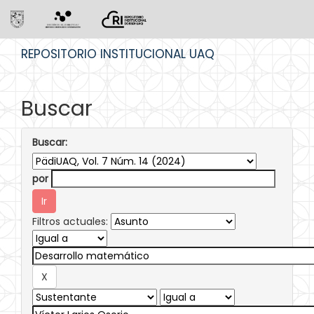
Skip
REPOSITORIO INSTITUCIONAL UAQ
navigation
Buscar
Buscar:
por
Filtros actuales: