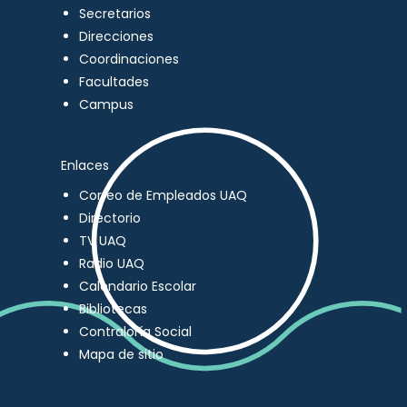
Secretarios
Direcciones
Coordinaciones
Facultades
Campus
Enlaces
Correo de Empleados UAQ
Directorio
TV UAQ
Radio UAQ
Calendario Escolar
Bibliotecas
Contraloría Social
Mapa de sitio