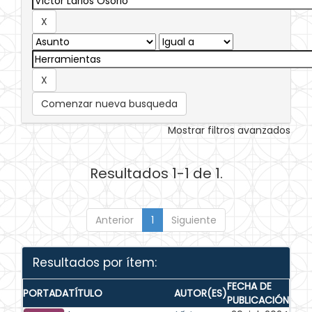
Comenzar nueva busqueda
Mostrar filtros avanzados
Resultados 1-1 de 1.
Anterior
1
Siguiente
Resultados por ítem:
FECHA DE
PORTADA
TÍTULO
AUTOR(ES)
PUBLICACIÓN