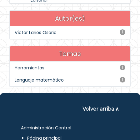
Editorial
Autor(es)
Víctor Larios Osorio
1
Temas
Herramientas
1
Lenguaje matemático
1
Volver arriba ∧
Administración Central
Página principal