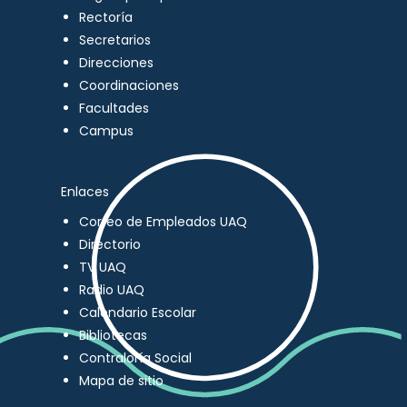
Rectoría
Secretarios
Direcciones
Coordinaciones
Facultades
Campus
Enlaces
Correo de Empleados UAQ
Directorio
TV UAQ
Radio UAQ
Calendario Escolar
Bibliotecas
Contraloría Social
Mapa de sitio