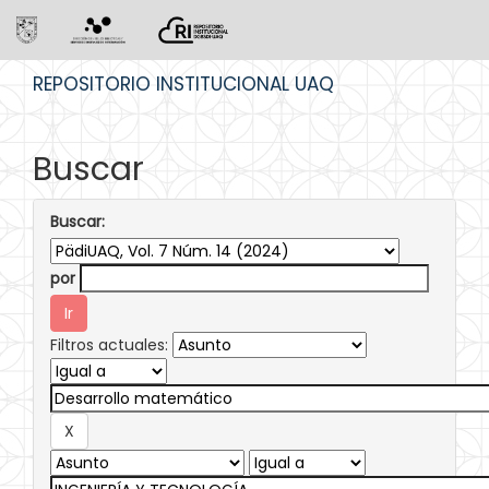
Skip
REPOSITORIO INSTITUCIONAL UAQ
navigation
Buscar
Buscar:
por
Filtros actuales: