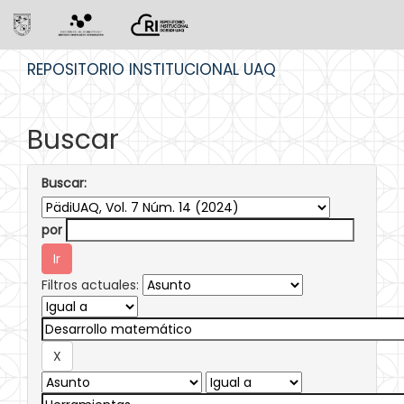
Skip
REPOSITORIO INSTITUCIONAL UAQ
navigation
Buscar
Buscar:
por
Filtros actuales: