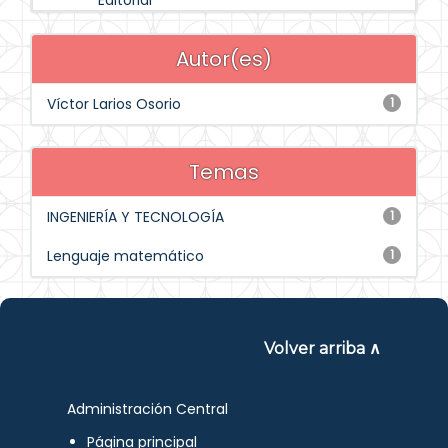
Editorial
Autor(es)
Víctor Larios Osorio
1
Temas
INGENIERÍA Y TECNOLOGÍA
1
Lenguaje matemático
1
Volver arriba ∧
Administración Central
Página principal