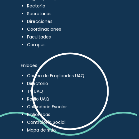
Rectoría
Secretarios
Direcciones
Coordinaciones
Facultades
Campus
Enlaces
Correo de Empleados UAQ
Directorio
TV UAQ
Radio UAQ
Calendario Escolar
Bibliotecas
Contraloría Social
Mapa de sitio