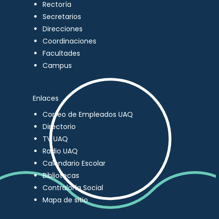
Rectoría
Secretarios
Direcciones
Coordinaciones
Facultades
Campus
Enlaces
Correo de Empleados UAQ
Directorio
TV UAQ
Radio UAQ
Calendario Escolar
Bibliotecas
Contraloría Social
Mapa de sitio