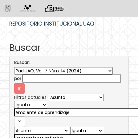
Skip
REPOSITORIO INSTITUCIONAL UAQ
navigation
Buscar
Buscar:
por
Filtros actuales: