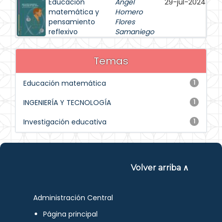
Educación
Ángel
29-jul-2024
matemática y
Homero
pensamiento
Flores
reflexivo
Samaniego
Temas
Educación matemática
1
INGENIERÍA Y TECNOLOGÍA
1
Investigación educativa
1
Volver arriba ∧
Administración Central
Página principal