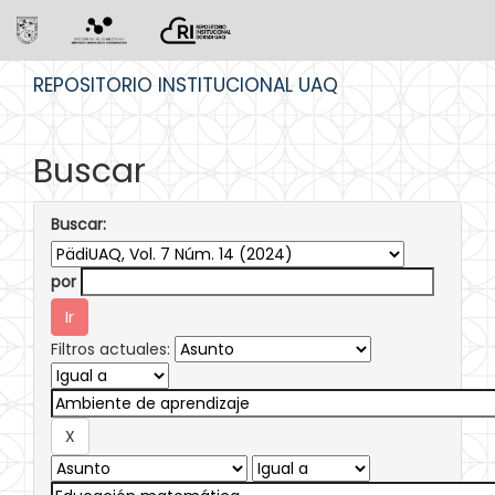
Skip
REPOSITORIO INSTITUCIONAL UAQ
navigation
Buscar
Buscar:
por
Filtros actuales: