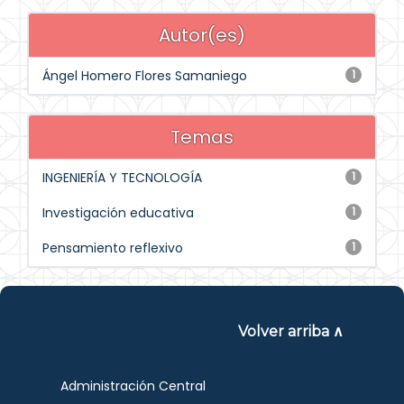
Autor(es)
Ángel Homero Flores Samaniego
1
Temas
INGENIERÍA Y TECNOLOGÍA
1
Investigación educativa
1
Pensamiento reflexivo
1
Volver arriba ∧
Administración Central