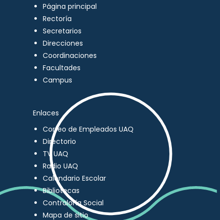
Página principal
Rectoría
Secretarios
Direcciones
Coordinaciones
Facultades
Campus
Enlaces
Correo de Empleados UAQ
Directorio
TV UAQ
Radio UAQ
Calendario Escolar
Bibliotecas
Contraloría Social
Mapa de sitio