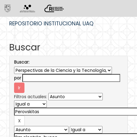
Skip
REPOSITORIO INSTITUCIONAL UAQ
navigation
Buscar
Buscar:
por
Filtros actuales: