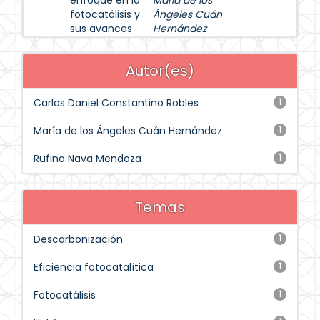
enfoque en la
María de los
fotocatálisis y
Ángeles Cuán
sus avances
Hernández
Autor(es)
Carlos Daniel Constantino Robles
1
María de los Ángeles Cuán Hernández
1
Rufino Nava Mendoza
1
Temas
Descarbonización
1
Eficiencia fotocatalítica
1
Fotocatálisis
1