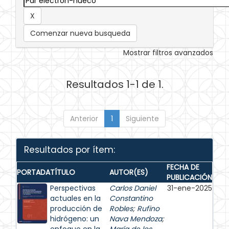
Comenzar nueva busqueda
Mostrar filtros avanzados
Resultados 1-1 de 1.
Anterior
1
Siguiente
Resultados por ítem:
FECHA DE
PORTADA
TÍTULO
AUTOR(ES)
PUBLICACIÓN
Perspectivas
Carlos Daniel
31-ene-2025
actuales en la
Constantino
producción de
Robles
;
Rufino
hidrógeno: un
Nava Mendoza
;