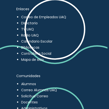
Enlaces
Correo de Empleados UAQ
Directorio
TV UAQ
Radio UAQ
Calendario Escolar
Bibliotecas
Contraloría Social
Mapa de sitio
Comunidades
Alumnos
Correo Alumnos UAQ
Solicitud Correo
Docentes
Administrativos