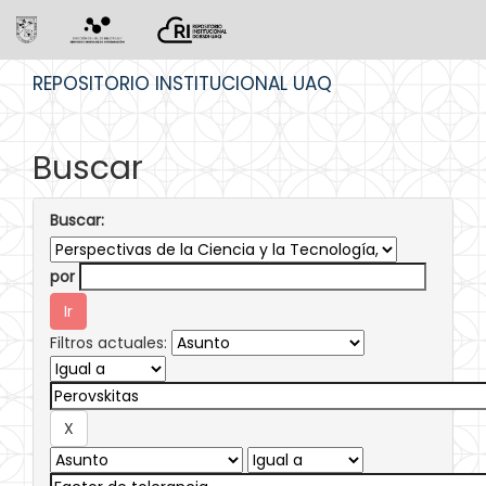
Skip
REPOSITORIO INSTITUCIONAL UAQ
navigation
Buscar
Buscar:
por
Filtros actuales: