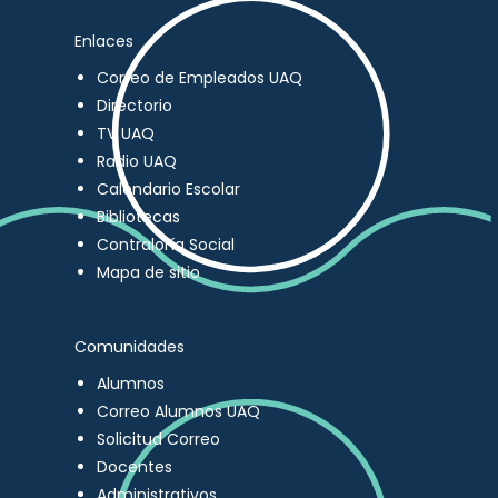
Enlaces
Correo de Empleados UAQ
Directorio
TV UAQ
Radio UAQ
Calendario Escolar
Bibliotecas
Contraloría Social
Mapa de sitio
Comunidades
Alumnos
Correo Alumnos UAQ
Solicitud Correo
Docentes
Administrativos