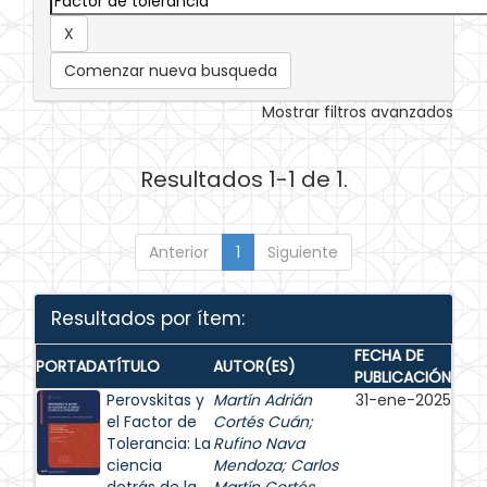
Comenzar nueva busqueda
Mostrar filtros avanzados
Resultados 1-1 de 1.
Anterior
1
Siguiente
Resultados por ítem:
FECHA DE
PORTADA
TÍTULO
AUTOR(ES)
PUBLICACIÓN
Perovskitas y
Martín Adrián
31-ene-2025
el Factor de
Cortés Cuán
;
Tolerancia: La
Rufino Nava
ciencia
Mendoza
;
Carlos