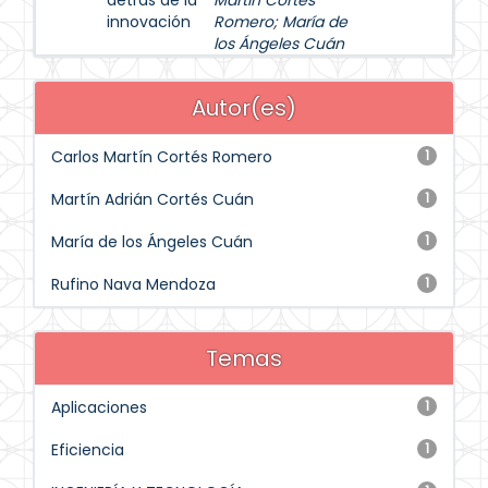
detrás de la
Martín Cortés
innovación
Romero
;
María de
los Ángeles Cuán
Autor(es)
Carlos Martín Cortés Romero
1
Martín Adrián Cortés Cuán
1
María de los Ángeles Cuán
1
Rufino Nava Mendoza
1
Temas
Aplicaciones
1
Eficiencia
1