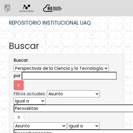
Skip
REPOSITORIO INSTITUCIONAL UAQ
navigation
Buscar
Buscar:
por
Filtros actuales: