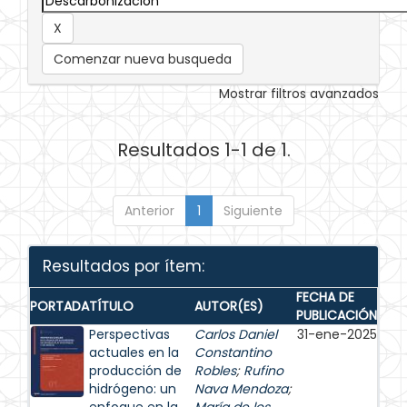
Comenzar nueva busqueda
Mostrar filtros avanzados
Resultados 1-1 de 1.
Anterior
1
Siguiente
Resultados por ítem:
FECHA DE
PORTADA
TÍTULO
AUTOR(ES)
PUBLICACIÓN
Perspectivas
Carlos Daniel
31-ene-2025
actuales en la
Constantino
producción de
Robles
;
Rufino
hidrógeno: un
Nava Mendoza
;