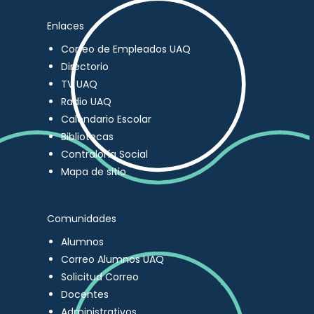
Enlaces
Correo de Empleados UAQ
Directorio
TV UAQ
Radio UAQ
Calendario Escolar
Bibliotecas
Contraloría Social
Mapa de sitio
Comunidades
Alumnos
Correo Alumnos UAQ
Solicitud Correo
Docentes
Administrativos