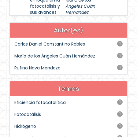
enfoque en la
María de los
fotocatálisis y
Ángeles Cuán
sus avances
Hernández
Autor(es)
Carlos Daniel Constantino Robles
1
María de los Ángeles Cuán Hernández
1
Rufino Nava Mendoza
1
Temas
Eficiencia fotocatalítica
1
Fotocatálisis
1
Hidrógeno
1