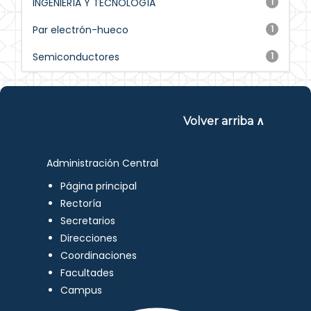
INGENIERÍA Y TECNOLOGÍA
1
Par electrón-hueco
1
Semiconductores
1
Volver arriba ∧
Administración Central
Página principal
Rectoría
Secretarios
Direcciones
Coordinaciones
Facultades
Campus