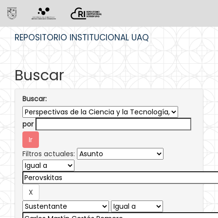
Skip
REPOSITORIO INSTITUCIONAL UAQ
navigation
Buscar
Buscar:
por
Filtros actuales: