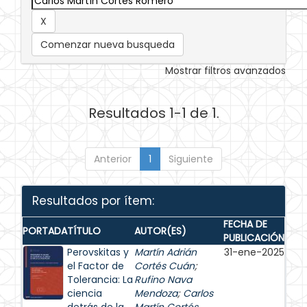
Comenzar nueva busqueda
Mostrar filtros avanzados
Resultados 1-1 de 1.
Anterior
1
Siguiente
Resultados por ítem:
FECHA DE
PORTADA
TÍTULO
AUTOR(ES)
PUBLICACIÓN
Perovskitas y
Martín Adrián
31-ene-2025
el Factor de
Cortés Cuán
;
Tolerancia: La
Rufino Nava
ciencia
Mendoza
;
Carlos