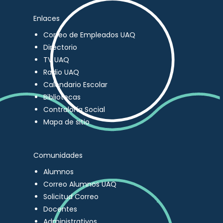
Enlaces
Correo de Empleados UAQ
Directorio
TV UAQ
Radio UAQ
Calendario Escolar
Bibliotecas
Contraloría Social
Mapa de sitio
Comunidades
Alumnos
Correo Alumnos UAQ
Solicitud Correo
Docentes
Administrativos