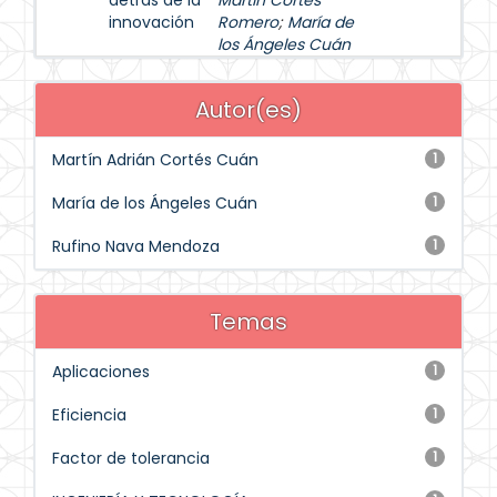
detrás de la
Martín Cortés
innovación
Romero
;
María de
los Ángeles Cuán
Autor(es)
Martín Adrián Cortés Cuán
1
María de los Ángeles Cuán
1
Rufino Nava Mendoza
1
Temas
Aplicaciones
1
Eficiencia
1
Factor de tolerancia
1