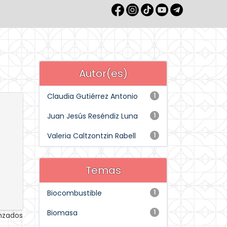
Autor(es)
Claudia Gutiérrez Antonio
1
Juan Jesús Reséndiz Luna
1
Valeria Caltzontzin Rabell
1
Temas
Biocombustible
1
Biomasa
1
anzados