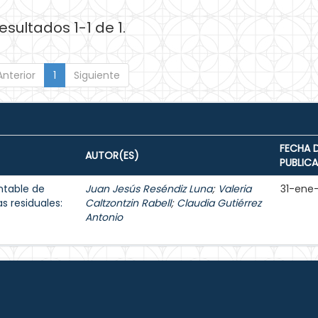
esultados 1-1 de 1.
Anterior
1
Siguiente
FECHA 
AUTOR(ES)
PUBLIC
ntable de
Juan Jesús Reséndiz Luna
;
Valeria
31-ene
as residuales:
Caltzontzin Rabell
;
Claudia Gutiérrez
Antonio